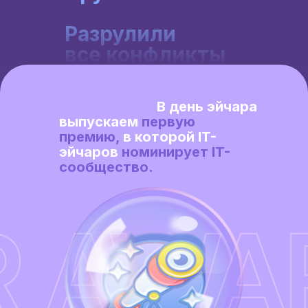
Разрулили
все конфликты
Помогли вырасти
В день эйчара
выпускаем
первую
премию,
в которой IT-
эйчаров
номинирует IT-
сообщество.