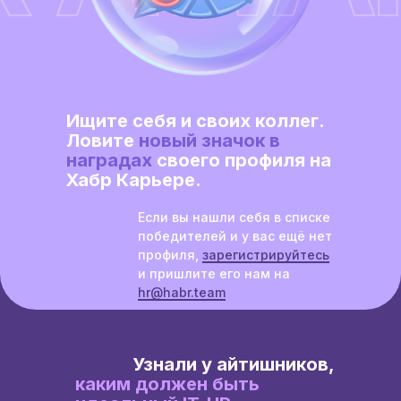
Ищите себя и своих коллег.
Ловите
новый значок в
наградах
своего профиля на
Хабр Карьере.
Если вы нашли себя в списке
победителей и у вас ещё нет
профиля,
зарегистрируйтесь
и пришлите его нам на
hr@habr.team
Узнали у айтишников,
каким должен быть