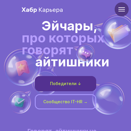
Эйчары,
про которых
говорят
айтишники
Победители ↓
Сообщество IT-HR →