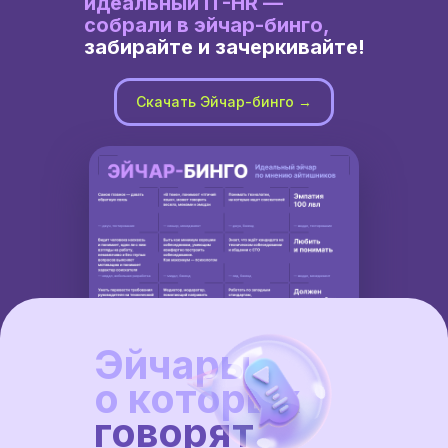
идеальный IT-HR —
собрали в эйчар-бинго,
забирайте и зачеркивайте!
Скачать Эйчар-бинго →
Эйчары,
о которых
говорят